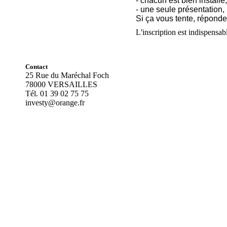
- chacun est bien installé
- une seule présentation, 
Si ça vous tente, répondez
L'inscription est indispensabl
Contact
25 Rue du Maréchal Foch
78000 VERSAILLES
Tél. 01 39 02 75 75
investy@orange.fr