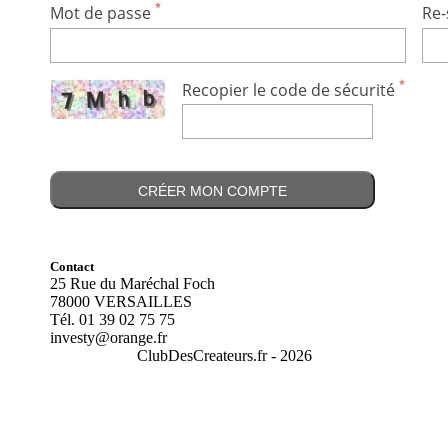
Mot de passe
Re-
Recopier le code de sécurité
Contact
25 Rue du Maréchal Foch
78000 VERSAILLES
Tél. 01 39 02 75 75
investy@orange.fr
ClubDesCreateurs.fr -
2026